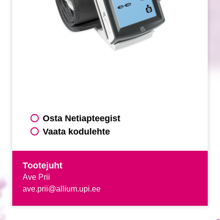
Osta Netiapteegist
Vaata kodulehte
Tootejuht
Ave Prii
ave.prii@allium.upi.ee