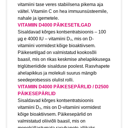
vitamiini tase veres stabiilsena pikema aja
vältel. Vitamiin C on hea immuunsüsteemile,
nahale ja igemetele.
VITAMIIN D4000 PÄIKESETILGAD
Sisaldavad kõrges kontsentratsioonis – 100
µg e 4000 IU – vitamiini D₃, mis on D-
vitamiini vormidest kõige bioaktiivsem.
Päikesetilgad on valmistatud kookosõli
baasil, mis on rikas keskmise ahelapikkusega
triglütseriidide sisalduse poolest. Rasvhapete
ahelapikkus ja molekuli suurus mängib
seedeprotsessis olulist rolli.
VITAMIIN D4000 PÄIKESEPÄRLID / D2500
PÄIKESEPÄRLID
Sisaldavad kõrges kontsentratsioonis
vitamiini D₃, mis on D-vitamiini vormidest
kõige bioaktiivsem. Päikesepärlid on
valmistatud oliiviõli baasil, mis on
monoküllastumata rasvhapete allikaks.