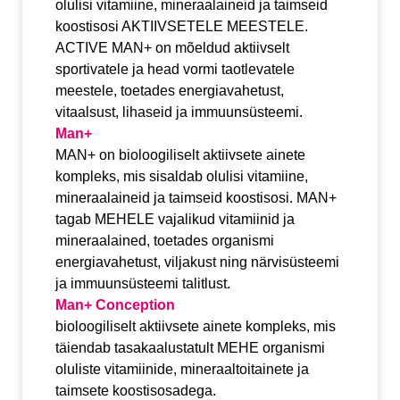
olulisi vitamiine, mineraalaineid ja taimseid
koostisosi AKTIIVSETELE MEESTELE.
ACTIVE MAN+ on mõeldud aktiivselt
sportivatele ja head vormi taotlevatele
meestele, toetades energiavahetust,
vitaalsust, lihaseid ja immuunsüsteemi.
Man+
MAN+ on bioloogiliselt aktiivsete ainete
kompleks, mis sisaldab olulisi vitamiine,
mineraalaineid ja taimseid koostisosi. MAN+
tagab MEHELE vajalikud vitamiinid ja
mineraalained, toetades organismi
energiavahetust, viljakust ning närvisüsteemi
ja immuunsüsteemi talitlust.
Man+ Conception
bioloogiliselt aktiivsete ainete kompleks, mis
täiendab tasakaalustatult MEHE organismi
oluliste vitamiinide, mineraaltoitainete ja
taimsete koostisosadega.