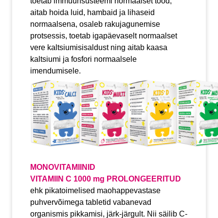
toetab immuunsüsteemi normaalset tööd,
aitab hoida luid, hambaid ja lihaseid
normaalsena, osaleb rakujagunemise
protsessis, toetab igapäevaselt normaalset
vere kaltsiumisisaldust ning aitab kaasa
kaltsiumi ja fosfori normaalsele
imendumisele.
MONOVITAMIINID
VITAMIIN C 1000 mg PROLONGEERITUD
ehk pikatoimelised maohappevastase
puhvervõimega tabletid vabanevad
organismis pikkamisi, järk-järgult. Nii säilib C-