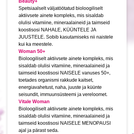
Beauty+
Spetsiaalselt väljatöötatud bioloogiliselt
aktiivsete ainete kompleks, mis sisaldab
olulisi vitamiine, mineraalaineid ja taimseid
koostisosi NAHALE, KÜÜNTELE JA
JUUSTELE. Sobib kasutamiseks nii naistele
kui ka meestele.
Woman 50+
Bioloogiliselt aktiivsete ainete kompleks, mis
sisaldab olulisi vitamiine, mineraalaineid ja
taimseid koostisosi NAISELE vanuses 50+,
toetades organismi rakkude kaitset,
energiavahetust, naha, juuste ja küünte
seisundit, immuunsüsteemi ja vereloomet.
Vitale Woman
Bioloogiliselt aktiivsete ainete kompleks, mis
sisaldab olulisi vitamiine, mineraalaineid ja
taimseid koostisosi NAISELE MENOPAUSI
ajal ja pärast seda.