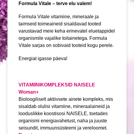
Formula Vitale – terve elu valem!
Formula Vitale vitamiine, mineraale ja
taimseid toimeaineid sisaldavad tooted
varustavad meie keha erinevatel eluetappidel
organismile vajalike toitainetega. Formula
Vitale sarjas on sobivaid tooteid kogu perele.
Energiat igasse päeva!
VITAMIINIKOMPLEKSID NAISELE
Woman+
Bioloogiliselt aktiivsete ainete kompleks, mis
sisaldab olulisi vitamiine, mineraalaineid ja
looduslikke koostisosi NAISELE, toetades
organismi energiavahetust, naha ja juuste
seisundit, immuunsüsteemi ja vereloomet.