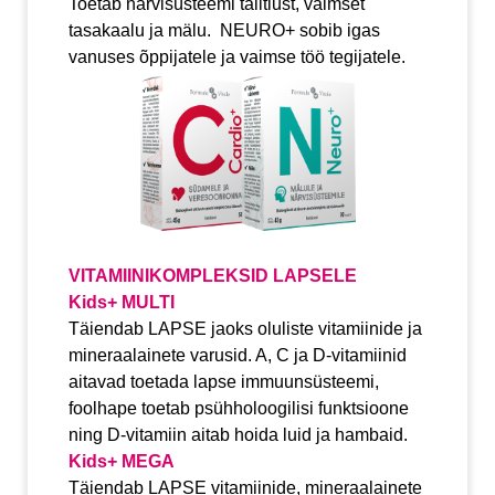
Toetab närvisüsteemi talitlust, vaimset
tasakaalu ja mälu. NEURO+ sobib igas
vanuses õppijatele ja vaimse töö tegijatele.
VITAMIINIKOMPLEKSID LAPSELE
Kids+ MULTI
Täiendab LAPSE jaoks oluliste vitamiinide ja
mineraalainete varusid. A, C ja D-vitamiinid
aitavad toetada lapse immuunsüsteemi,
foolhape toetab psühholoogilisi funktsioone
ning D-vitamiin aitab hoida luid ja hambaid.
Kids+ MEGA
Täiendab LAPSE vitamiinide, mineraalainete