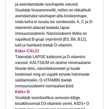
ja asendamatute rasvhapete varusid.
Sisaldab linaseemneõli, milles on rikkalikult
asendamatut rasvhapet alfa-linoleenhape,
mida keha ei suuda ise sünteesida. A, C ja D-
vitamiinid aitavad toetada lapse
immuunsüsteemi. Närvisüsteemi tööks on
vajalikud B-grupi vitamiinid (B3, B6, B12),
luid ja hambaid toetab D-vitamiin.
Kids+ CALCI
Täiendab LAPSE kaltsiumi ja D-vitamiini
varusid. KALTSIUM on oluline mineraalaine
lihaste töös, närviülekannetel ja luude
hoidmisel ning on vajalik tervete hammaste
säilitamiseks. D-VITAMIIN toetab
immuunsüsteemi normaalset tööd.
Kids+ D
Sisaldab soovituslikus annuses kõige
bioaktiivsemat D3-vitamiini vormi. KIDS+ D