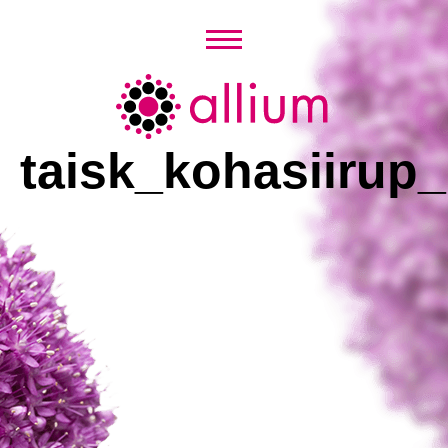
Skip
to
content
Allium
taisk_kohasiirup